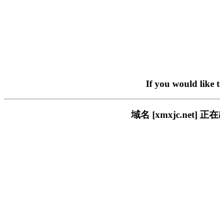
If you would like 
域名 [xmxjc.ne